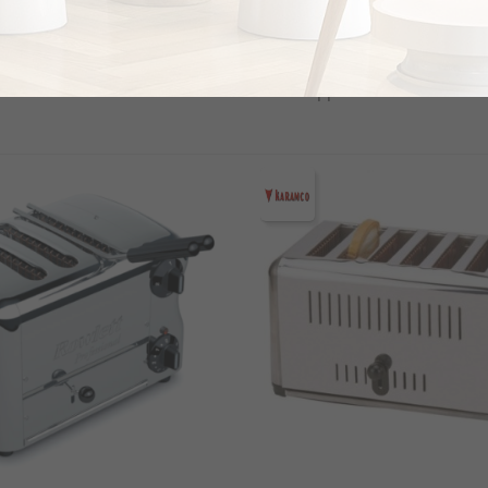
 Κυλιόμενη
Φρυγανιέρα Karamco (510*
60mm) Xdome (XDTH210)
Karamco (TCT-02)
€961.2
το κομμάτι