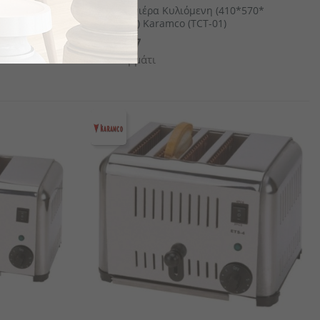
570*500mm)
Φρυγανιέρα Κυλιόμενη (410*570*
500mm) Karamco (TCT-01)
€824.7
το κομμάτι