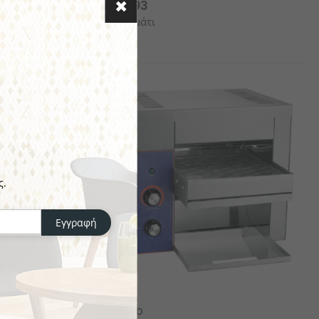
€485.93
το κομμάτι
ς.
Εγγραφή
KARAMCO