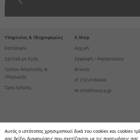
Υπηρεσίες & Πληροφορίες
E-Shop
Κατάλογοι
Αρχική
Σχετικά με Εμάς
Εγγραφή / Λογαριασμος
Τρόποι Αποστολής &
Brands
Πληρωμής
✆
210 4100444
Όροι Χρήσης
✉
info@horeca.gr
Αυτός ο ιστότοπος χρησιμοποιεί δικά του cookies και cookies τρ
σας δείξει διαφημίσεις που σχετίζονται με τις προτιμήσεις σας