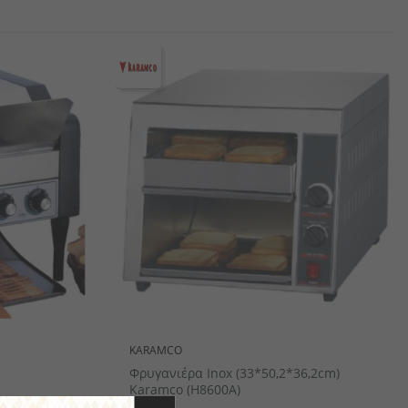
αιροπήρουνων
πορσελάνης
αμάνδρες
Ξύλινα Είδη Σερβιρίσματος/ Παρουσίασης
KARAMCO
Φρυγανιέρα Inox (33*50,2*36,2cm)
Karamco (H8600A)