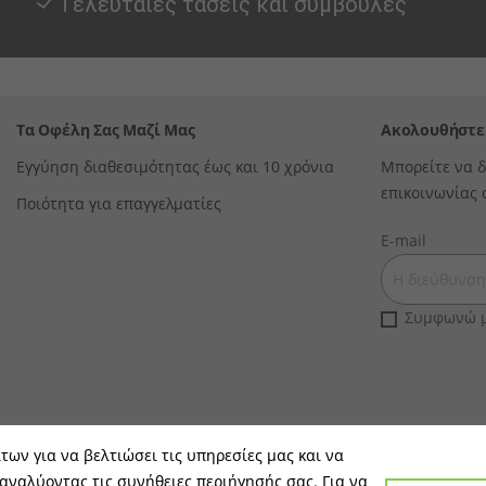
Tελευταίες τάσεις και συμβουλές
Τα Οφέλη Σας Μαζί Μας
Ακολουθήστε
Εγγύηση διαθεσιμότητας έως και 10 χρόνια
Μπορείτε να δ
επικοινωνίας 
Ποιότητα για επαγγελματίες
E-mail
Συμφωνώ μ
ίτων για να βελτιώσει τις υπηρεσίες μας και να
 αναλύοντας τις συνήθειες περιήγησής σας. Για να