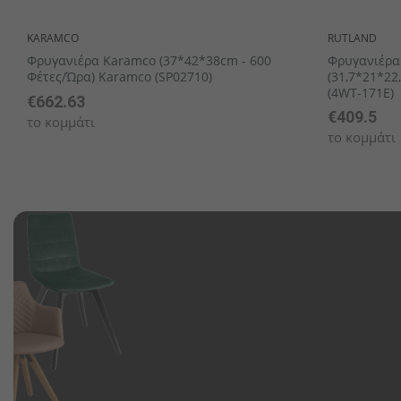
KARAMCO
RUTLAND
Φρυγανιέρα Karamco (37*42*38cm - 600
Φρυγανιέρα
Φέτες/ώρα) Karamco (SP02710)
(31,7*21*22
(4WT-171E)
€662.63
€409.5
το κομμάτι
το κομμάτι