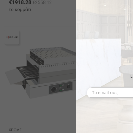
€1918.28
€151.28
€2558.12
€
το κομμάτι
το κομμάτι
Ε
XDOME
XDOME