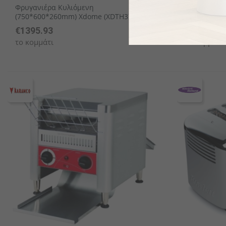
Φρυγανιέρα Κυλιόμενη
Φρυγανιέρα
(750*600*260mm) Xdome (XDTH375)
(750*435*2
€1395.93
€1130.88
το κομμάτι
το κομμάτι