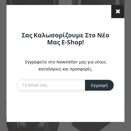
Σας Καλωσορίζουμε Στο Νέο
LE COQ PORCELAIN
LE COQ PORCELAIN
Μας E-Shop!
ΜΠΩΛ ΒΑΘΥ PHOBOS
ΣΑΛΑΤΙΕΡΑ PHOBOS
NERO 18 CM LE COQ
NERO 28 CM LE COQ
ΙΤΑΛΙΑΣ
ΙΤΑΛΙΑΣ
Εγγραφείτε στο Newsletter μας για νέους
€16.43
€29.26
καταλόγους και προσφορές.
το κομμάτι
το κομμάτι
Εγγραφή