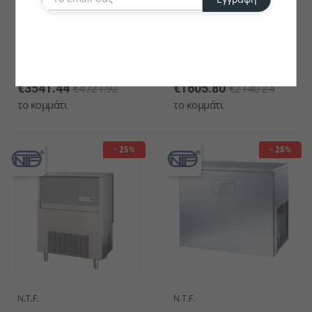
N.T.F.
N.T.F.
Ice Machine SL280AQ
Ice Machine SL70AQ
130kg-Cube 32gr
37kg-Cube 17gr
€3541.44
€1605.80
€4721.92
€2140.24
το κομμάτι
το κομμάτι
- 25%
- 25%
N.T.F.
N.T.F.