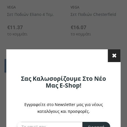
VEGA
VEGA
Σετ Ποδιών Eliano 4 Τεμ.
Σετ Ποδιών Chesterfield
€11.37
€16.07
το κομμάτι
το κομμάτι
Σας Καλωσορίζουμε Στο Νέο
Μας E-Shop!
Εγγραφείτε στο Newsletter μας για νέους
καταλόγους και προσφορές.
VEGA
BUZIL