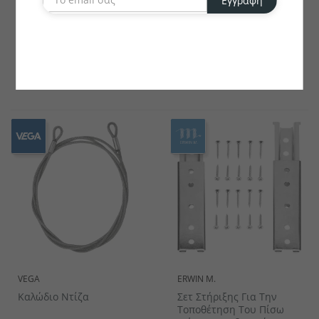
Εγγραφή
Σετ Ποδιών Armando 4
Σπρέι Φροντίδας Για
Τεμ.
Έπιπλα Της Σειράς Artless
€11.94
€19.69
το κομμάτι
το κομμάτι
VEGA
ERWIN M.
Καλώδιο Ντίζα
Σετ Στήριξης Για Την
Τοποθέτηση Του Πίσω