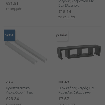
Μέρους Κρεβατιού Με
€31.81
Box Ελατήρια
το κομμάτι
€15.14
το κομμάτι
VEGA
PULSIVA
Προστατευτικό
Συνδετήρες Σειράς Για
Υποπόδιου 4 Τεμ.
Καρέκλες Δεξιώσεων
€23.34
€7.57
το κομμάτι
το κομμάτι