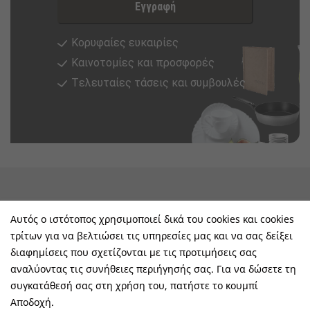
Εγγραφή
Κορυφαίες ευκαιρίες
Καινοτομίες και προσφορές
Tελευταίες τάσεις και συμβουλές
keyboard_arrow_down
Υπηρεσίες & Πληροφορίες
Αυτός ο ιστότοπος χρησιμοποιεί δικά του cookies και cookies
τρίτων για να βελτιώσει τις υπηρεσίες μας και να σας δείξει
keyboard_arrow_down
E-Shop
διαφημίσεις που σχετίζονται με τις προτιμήσεις σας
αναλύοντας τις συνήθειες περιήγησής σας. Για να δώσετε τη
keyboard_arrow_down
Τα Οφέλη Σας Μαζί Μας
συγκατάθεσή σας στη χρήση του, πατήστε το κουμπί
Αποδοχή.