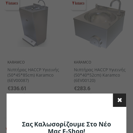
KARAMCO
KARAMCO
Νιπτήρας HACCP Υγιεινής
Νιπτήρας HACCP Υγιεινής
(50*45*85cm) Karamco
(50*40*52cm) Karamco
(6EV00087)
(6EV00120)
€336.61
€283.6
το κομμάτι
το κομμάτι
Σας Καλωσορίζουμε Στο Νέο
Μας E-Shop!