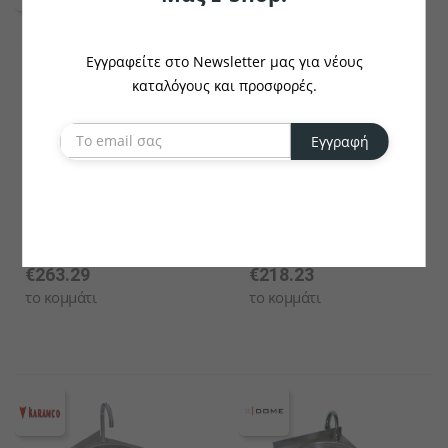
Εγγραφείτε στο Newsletter μας για νέους
καταλόγους και προσφορές.
Εγγραφή
KARAMCO
KARAMCO
Νιπτήρας HACCP Υγιεινής
Νιπτήρας HACCP Υγιεινής
(40*40*26cm) Karamco
(50*40*52cm) Karamco
(6EV00121)
(6EV00004)
€263.29
€218.23
το κομμάτι
το κομμάτι