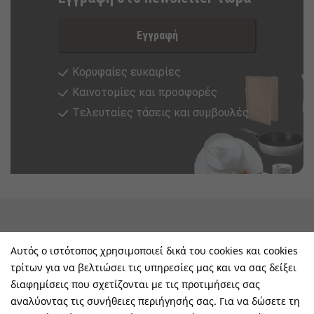
Εγγραφή
Κορυφαίες ευκαιρίες
Καινοτομίες και προσφορές
Tελευταίες τάσεις και συμβουλές
keyboard_arrow_down
Υπηρεσίες & Πληροφορίες
Αυτός ο ιστότοπος χρησιμοποιεί δικά του cookies και cookies
τρίτων για να βελτιώσει τις υπηρεσίες μας και να σας δείξει
keyboard_arrow_down
E-Shop
διαφημίσεις που σχετίζονται με τις προτιμήσεις σας
αναλύοντας τις συνήθειες περιήγησής σας. Για να δώσετε τη
keyboard_arrow_down
Τα Οφέλη Σας Μαζί Μας