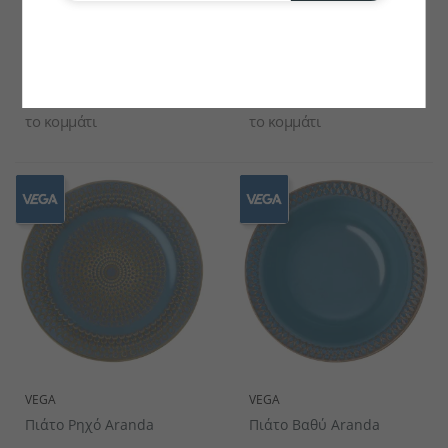
VEGA
VEGA
Κούπα Aranda
Μπωλ Aranda
€11.58
€19.08
το κομμάτι
το κομμάτι
VEGA
VEGA
Πιάτο Ρηχό Aranda
Πιάτο Βαθύ Aranda