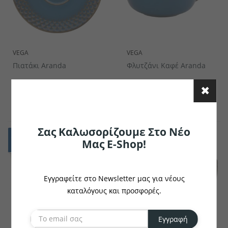
VEGA
VEGA
Πιατάκι Aranda
Φλυτζάνι Καφέ Aranda
€7.90
€8.17
το κομμάτι
το κομμάτι
Σας Καλωσορίζουμε Στο Νέο
Μας E-Shop!
Εγγραφείτε στο Newsletter μας για νέους
καταλόγους και προσφορές.
Εγγραφή