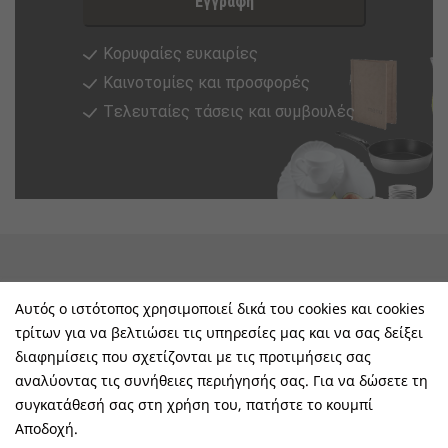
Εγγραφή
Κορυφαίες ευκαιρίες
Καινοτομίες και προσφορές
Tελευταίες τάσεις και συμβουλές
keyboard_arrow_down
Υπηρεσίες & Πληροφορίες
Αυτός ο ιστότοπος χρησιμοποιεί δικά του cookies και cookies
τρίτων για να βελτιώσει τις υπηρεσίες μας και να σας δείξει
keyboard_arrow_down
E-Shop
διαφημίσεις που σχετίζονται με τις προτιμήσεις σας
αναλύοντας τις συνήθειες περιήγησής σας. Για να δώσετε τη
keyboard_arrow_down
Τα Οφέλη Σας Μαζί Μας
συγκατάθεσή σας στη χρήση του, πατήστε το κουμπί
Αποδοχή.
keyboard_arrow_down
Ακολουθήστε Μας