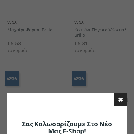
VEGA
VEGA
Μαχαίρι Ψαριού Brilio
Κουτάλι Παγωτού/κοκτέιλ
Brilio
€5.58
€5.31
το κομμάτι
το κομμάτι
Σας Καλωσορίζουμε Στο Νέο
Μας E-Shop!