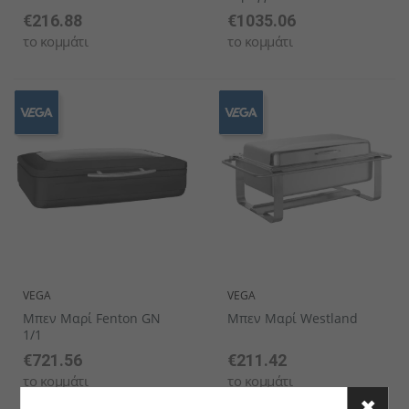
€216.88
€1035.06
το κομμάτι
το κομμάτι
VEGA
VEGA
Μπεν Μαρί Fenton GN
Μπεν Μαρί Westland
1/1
€721.56
€211.42
το κομμάτι
το κομμάτι