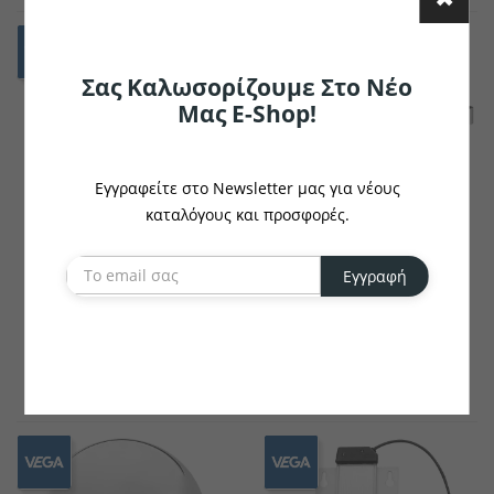
Σας Καλωσορίζουμε Στο Νέο
Μας E-Shop!
Εγγραφείτε στο Newsletter μας για νέους
καταλόγους και προσφορές.
VEGA
VEGA
Εγγραφή
Ηλεκτρική Θέρμανση
Μπεν Μαρί Grandville
Midland
Ορθογώνιο
€162.32
€701.10
το κομμάτι
το κομμάτι