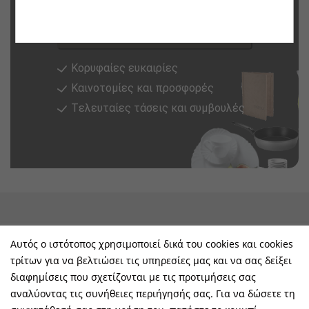
Εγγραφή
Κορυφαίες ευκαιρίες
Καινοτομίες και προσφορές
Tελευταίες τάσεις και συμβουλές
keyboard_arrow_down
Υπηρεσίες & Πληροφορίες
Αυτός ο ιστότοπος χρησιμοποιεί δικά του cookies και cookies
τρίτων για να βελτιώσει τις υπηρεσίες μας και να σας δείξει
keyboard_arrow_down
E-Shop
διαφημίσεις που σχετίζονται με τις προτιμήσεις σας
αναλύοντας τις συνήθειες περιήγησής σας. Για να δώσετε τη
keyboard_arrow_down
Τα Οφέλη Σας Μαζί Μας