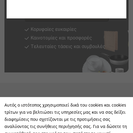
Εγγραφή
Κορυφαίες ευκαιρίες
Καινοτομίες και προσφορές
Tελευταίες τάσεις και συμβουλές
keyboard_arrow_down
Υπηρεσίες & Πληροφορίες
Αυτός ο ιστότοπος χρησιμοποιεί δικά του cookies και cookies
τρίτων για να βελτιώσει τις υπηρεσίες μας και να σας δείξει
keyboard_arrow_down
E-Shop
διαφημίσεις που σχετίζονται με τις προτιμήσεις σας
αναλύοντας τις συνήθειες περιήγησής σας. Για να δώσετε τη
keyboard_arrow_down
Τα Οφέλη Σας Μαζί Μας