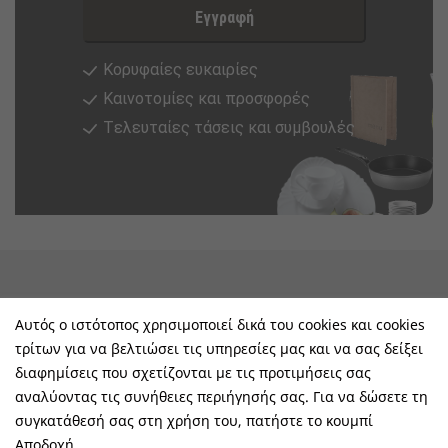
Εγγραφή
Κορυφαίες ευκαιρίες
Καινοτομίες και προσφορές
Tελευταίες τάσεις και συμβουλές
keyboard_arrow_down
Υπηρεσίες & Πληροφορίες
Αυτός ο ιστότοπος χρησιμοποιεί δικά του cookies και cookies
τρίτων για να βελτιώσει τις υπηρεσίες μας και να σας δείξει
keyboard_arrow_down
E-Shop
διαφημίσεις που σχετίζονται με τις προτιμήσεις σας
αναλύοντας τις συνήθειες περιήγησής σας. Για να δώσετε τη
keyboard_arrow_down
Τα Οφέλη Σας Μαζί Μας
συγκατάθεσή σας στη χρήση του, πατήστε το κουμπί
Αποδοχή.