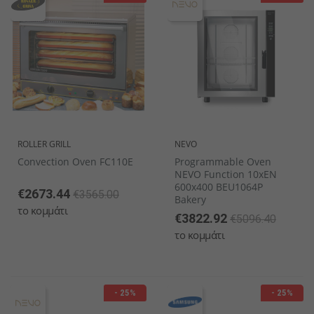
ROLLER GRILL
NEVO
Convection Oven FC110E
Programmable Oven
NEVO Function 10xEN
600x400 BEU1064P
€2673.44
€3565.00
Bakery
το κομμάτι
€3822.92
€5096.40
το κομμάτι
- 25%
- 25%