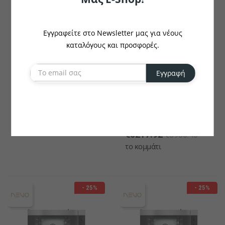
Εγγραφείτε στο Newsletter μας για νέους
καταλόγους και προσφορές.
Εγγραφή
SAMSUNG
NEVO
Microwave Oven
Electromechanical
Samsung CM1099A
Convection Electric Oven
10 Trays EN 600x400 - GN
€443.92
€591.48
1/1 NEVO Pratika FCE101V
το κομμάτι
€5217.92
€6956.40
το κομμάτι
- 25%
- 25%