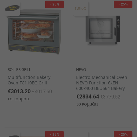
- 25%
- 25%
ROLLER GRILL
NEVO
Multifunction Bakery
Electro-Mechanical Oven
Oven FC110EG Grill
NEVO Function 6xEN
600x400 BEU664 Bakery
€3013.20
€4017.60
€2834.64
€3779.52
το κομμάτι
το κομμάτι
- 25%
- 25%