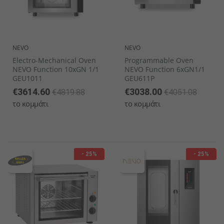
NEVO
NEVO
Electro-Mechanical Oven
Programmable Oven
NEVO Function 10xGN 1/1
NEVO Function 6xGN1/1
GEU1011
GEU611P
€3614.60
€3038.00
€4819.88
€4051.08
το κομμάτι
το κομμάτι
- 25%
- 25%