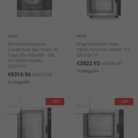
NEVO
NEVO
Electromechanical
Programmable Oven
Convection Gas Oven 10
NEVO Function 10xGN 1/1
Trays EN 600x400 - GN
GEU1011P
1/1 NEVO Pratika
€3822.92
€5096.40
FCG101V
το κομμάτι
€6316.56
€8422.08
το κομμάτι
- 25%
- 25%