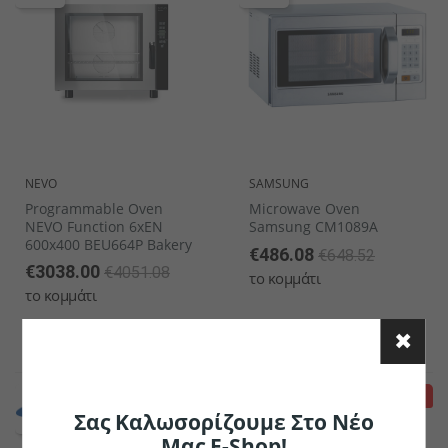
NEVO
SAMSUNG
Programmable Oven
Microwave Oven
NEVO Function 6xEN
Samsung CM1089A
600x400 BEU664P Bakery
€486.08
€648.52
€3038.00
€4051.08
το κομμάτι
το κομμάτι
- 25%
- 25%
Σας Καλωσορίζουμε Στο Νέο
Μας E-Shop!