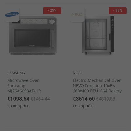
- 25%
- 25%
SAMSUNG
NEVO
Microwave Oven
Electro-Mechanical Oven
Samsung
NEVO Function 10xEN
MJ26A6093AT/UR
600x400 BEU1064 Bakery
€1098.64
€3614.60
€1464.44
€4819.88
το κομμάτι
το κομμάτι