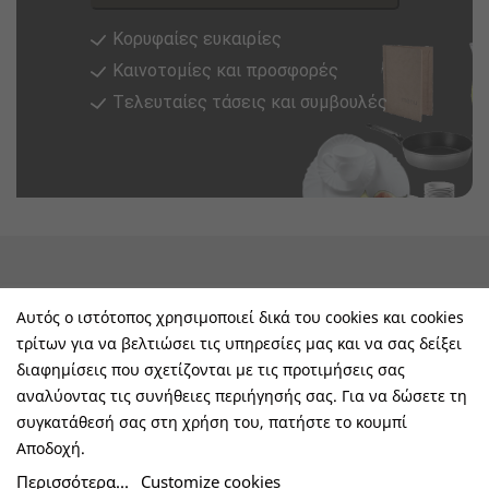
Κορυφαίες ευκαιρίες
Καινοτομίες και προσφορές
Tελευταίες τάσεις και συμβουλές
keyboard_arrow_down
Υπηρεσίες & Πληροφορίες
Αυτός ο ιστότοπος χρησιμοποιεί δικά του cookies και cookies
τρίτων για να βελτιώσει τις υπηρεσίες μας και να σας δείξει
keyboard_arrow_down
E-Shop
διαφημίσεις που σχετίζονται με τις προτιμήσεις σας
αναλύοντας τις συνήθειες περιήγησής σας. Για να δώσετε τη
keyboard_arrow_down
Τα Οφέλη Σας Μαζί Μας
συγκατάθεσή σας στη χρήση του, πατήστε το κουμπί
Αποδοχή.
keyboard_arrow_down
Ακολουθήστε Μας
Περισσότερα...
Customize cookies