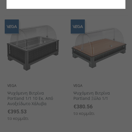
το κομμάτι
το κομμάτι
VEGA
VEGA
Ψυχόμενη Βιτρίνα
Ψυχόμενη Βιτρίνα
Portland 1/1 10 Εκ. Από
Portland Ξύλο 1/1
Ανοξείδωτο Χάλυβα
€380.56
€395.53
το κομμάτι
το κομμάτι