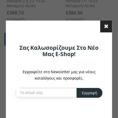
Portland 2 X 1/2 10 Εκ.
Portland 1/1 10 Εκ.
Μελαμίνη Λευκή
Μελαμίνη Λευκή
€388.74
€380.56
το κομμάτι
το κομμάτι
Σας Καλωσορίζουμε Στο Νέο
Μας E-Shop!
Εγγραφείτε στο Newsletter μας για νέους
καταλόγους και προσφορές.
VEGA
VEGA
Εγγραφή
Ψυχόμενη Βιτρίνα
Ψυχόμενη Βιτρίνα
Portland 3 X 1/3 10 Εκ.
Portland 2 X 1/2 10 Εκ.
Από Ανοξείδωτο Ατσάλι
Από Ανοξείδωτο Χάλυβα
€415.87
€407.84