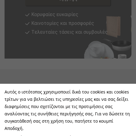
Κορυφαίες ευκαιρίες
Καινοτομίες και προσφορές
Tελευταίες τάσεις και συμβουλές
keyboard_arrow_down
Υπηρεσίες & Πληροφορίες
Αυτός ο ιστότοπος χρησιμοποιεί δικά του cookies και cookies
τρίτων για να βελτιώσει τις υπηρεσίες μας και να σας δείξει
keyboard_arrow_down
E-Shop
διαφημίσεις που σχετίζονται με τις προτιμήσεις σας
αναλύοντας τις συνήθειες περιήγησής σας. Για να δώσετε τη
keyboard_arrow_down
Τα Οφέλη Σας Μαζί Μας
συγκατάθεσή σας στη χρήση του, πατήστε το κουμπί
Αποδοχή.
keyboard_arrow_down
Ακολουθήστε Μας