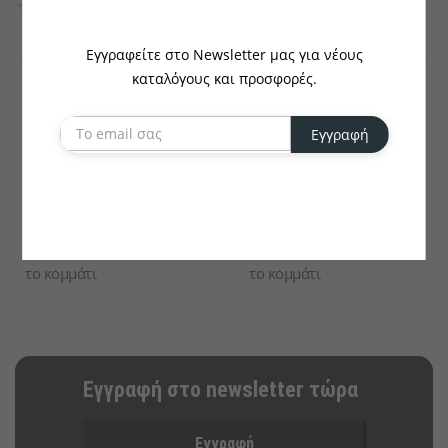
Εγγραφείτε στο Newsletter μας για νέους
καταλόγους και προσφορές.
Εγγραφή
NATURESTAR
DUNI
Καπάκι CPLA Για Ποτήρι
Καπάκι Για Κούπα Από
Ζαχαροκάλαμο Eco IV
€0.13
€0.22
το κομμάτι
το κομμάτι
Εγγραφή στο newsletter τώρα
Εγγραφή