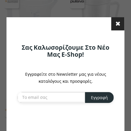
Σας Καλωσορίζουμε Στο Νέο
Μας E-Shop!
SCHNEIDER
PULSIVA
Μεζούρα Μαγειρικής Με
Μεζούρα Μαγειρικής
Καπάκι
Smart
Εγγραφείτε στο Newsletter μας για νέους
€9.53
€4.76
καταλόγους και προσφορές.
το κομμάτι
το κομμάτι
Εγγραφή