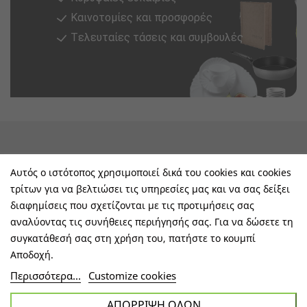
Καινοτομίες και προσφορές
Tελευταίες τάσεις και συμβουλές
keyboard_arrow_down
Υπηρεσίες & Πληροφορίες
Αυτός ο ιστότοπος χρησιμοποιεί δικά του cookies και cookies
τρίτων για να βελτιώσει τις υπηρεσίες μας και να σας δείξει
keyboard_arrow_down
E-Shop
διαφημίσεις που σχετίζονται με τις προτιμήσεις σας
αναλύοντας τις συνήθειες περιήγησής σας. Για να δώσετε τη
keyboard_arrow_down
Τα Οφέλη Σας Μαζί Μας
συγκατάθεσή σας στη χρήση του, πατήστε το κουμπί
Αποδοχή.
keyboard_arrow_down
Ακολουθήστε Μας
Περισσότερα...
Customize cookies
ΑΠΌΡΡΙΨΗ ΌΛΩΝ