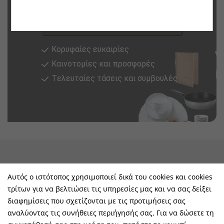
Εγγραφή
Κορυφαίες ευκαιρίες
Καινοτομίες και προσφορές
Tελευταίες τάσεις και συμβουλές
keyboard_arrow_down
Υπηρεσίες & Πληροφορίες
Αυτός ο ιστότοπος χρησιμοποιεί δικά του cookies και cookies
τρίτων για να βελτιώσει τις υπηρεσίες μας και να σας δείξει
keyboard_arrow_down
E-Shop
διαφημίσεις που σχετίζονται με τις προτιμήσεις σας
αναλύοντας τις συνήθειες περιήγησής σας. Για να δώσετε τη
keyboard_arrow_down
Τα Οφέλη Σας Μαζί Μας