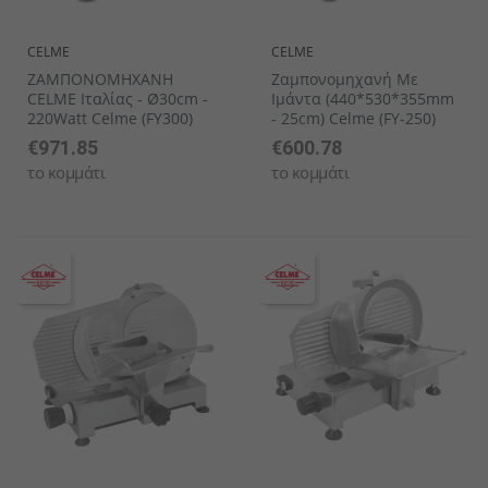
CELME
CELME
ΖΑΜΠΟΝΟΜΗΧΑΝΗ
Ζαμπονομηχανή Με
CELME Ιταλίας - Ø30cm -
Ιμάντα (440*530*355mm
220Watt Celme (FY300)
- 25cm) Celme (FY-250)
€971.85
€600.78
το κομμάτι
το κομμάτι