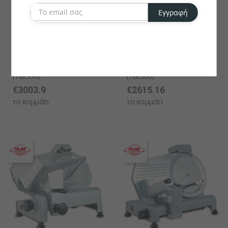
Εγγραφή
BECKERS
BECKERS
ΖΑΜΠΟΝΟΜΗΧΑΝΗ -
ΖΑΜΠΟΝΟΜΗΧΑΝΗ -
Ø35cm - 300Watt Beckers
Ø30cm - 300Watt Beckers
(TGI350)
(TGI300)
€3003.9
€2615.16
το κομμάτι
το κομμάτι