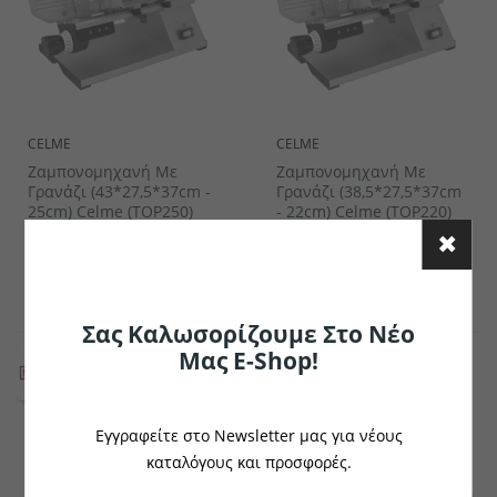
CELME
CELME
Ζαμπονομηχανή Με
Ζαμπονομηχανή Με
Γρανάζι (43*27,5*37cm -
Γρανάζι (38,5*27,5*37cm
25cm) Celme (TOP250)
- 22cm) Celme (TOP220)
€1086.71
€901.17
το κομμάτι
το κομμάτι
Σας Καλωσορίζουμε Στο Νέο
Μας E-Shop!
Εγγραφείτε στο Newsletter μας για νέους
καταλόγους και προσφορές.