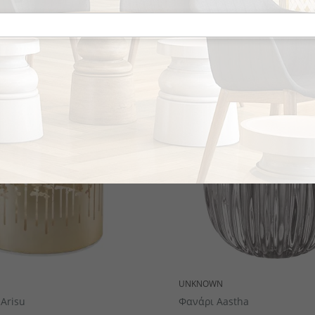
το κομμάτι
UNKNOWN
Arisu
Φανάρι Aastha