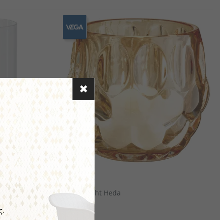
αιροπήρουνων
πορσελάνης
αμάνδρες
Ξύλινα Είδη Σερβιρίσματος/ Παρουσίασης
VEGA
Windlight Heda
ς.
€5.44