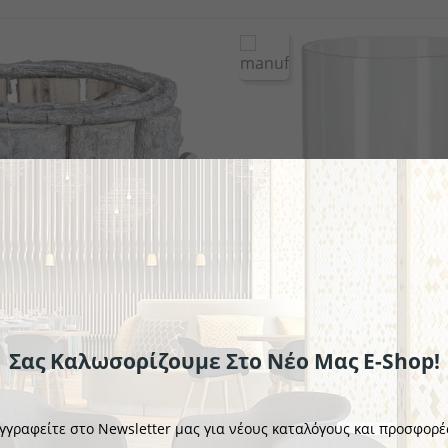
ekin
ν
Πλαστικά επιτραπέζια σκεύη
Μίνι μαχαιροπήρουνα
Κουτάλια γκουρμέ
Σειρά μαχ
Σειρά 
Σαλ
Σας Καλωσορίζουμε Στο Νέο Μας E-Shop!
UNKNOWN
Φανάρι Eno
γγραφείτε στο Newsletter μας για νέους καταλόγους και προσφορέ
€16.36