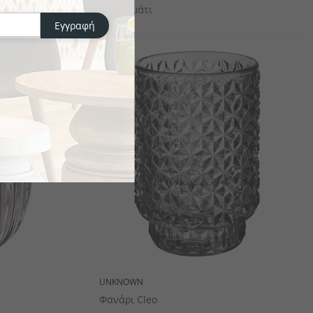
το κομμάτι
Εγγραφή
UNKNOWN
Φανάρι Cleo