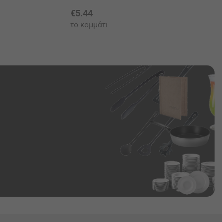
€5.44
το κομμάτι