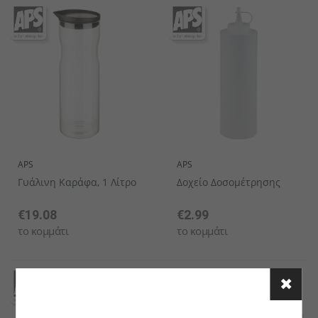
APS
APS
Γυάλινη Καράφα, 1 Λίτρο
Δοχείο Δοσομέτρησης
€19.08
€2.99
το κομμάτι
το κομμάτι