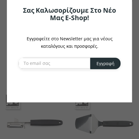
Σας Καλωσορίζουμε Στο Νέο
Μας E-Shop!
Εγγραφείτε στο Newsletter μας για νέους
καταλόγους και προσφορές.
APS
APS
Κανάτα CLASSIC, 1,5 L
Μπάρα Παραγγελιών
Εγγραφή
€12.94
€25.90
το κομμάτι
το κομμάτι