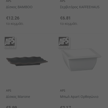
APS
APS
Δίσκος BAMBOO
Σερβιτόρος KAFFEEHAUS
€12.26
€6.81
το κομμάτι
το κομμάτι
APS
APS
Δίσκος Marone
Μπωλ Apart Ορθογώνιο
€5.99
€2.17