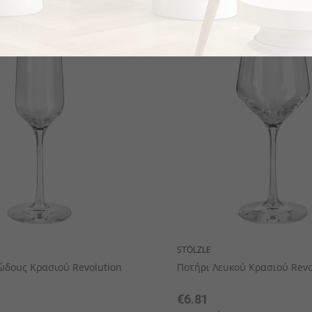
STÖLZLE
ώδους Κρασιού Revolution
Ποτήρι Λευκού Κρασιού Revo
€6.81