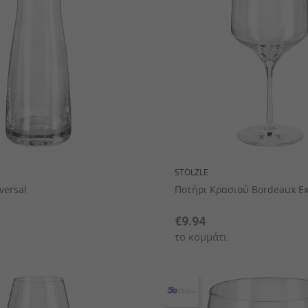
ekin
Πλαστικά επιτραπέζια σκεύη
Μίνι μαχαιροπήρουνα
Κουτάλια γκουρμέ
Σειρά μα
Σειρά 
Σα
STÖLZLE
versal
Ποτήρι Κρασιού Bordeaux E
€9.94
το κομμάτι