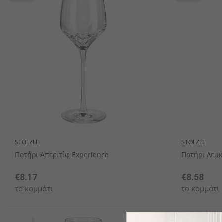
STÖLZLE
STÖLZLE
Ποτήρι Απεριτίφ Experience
Ποτήρι Λευκ
€8.17
€8.58
το κομμάτι
το κομμάτι