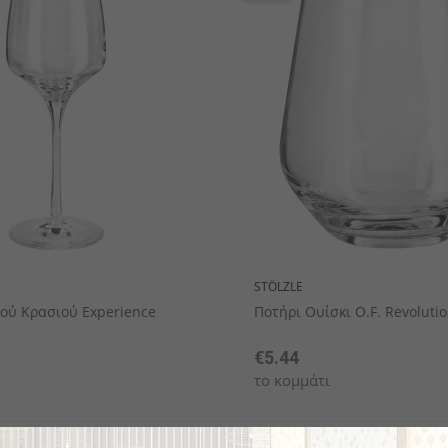
STÖLZLE
ού Κρασιού Experience
Ποτήρι Ουίσκι O.F. Revoluti
€5.44
το κομμάτι