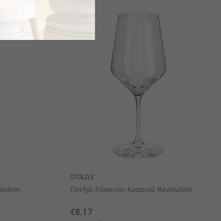
STÖLZLE
lution
Ποτήρι Κόκκινου Κρασιού Revolution
€8.17