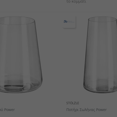
το κομμάτι
STÖLZLE
ού Power
Ποτήρι Σωλήνας Power