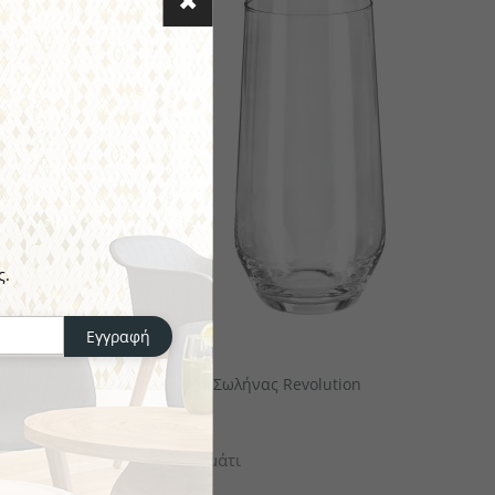
ς.
Εγγραφή
STÖLZLE
tion
Ποτήρι Σωλήνας Revolution
€6.12
το κομμάτι