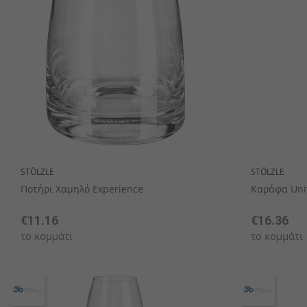
Κουτάλια latte macchiato
Δίσκοι Πορσελάνης
Διακοσμητικά σταντ
Σειρές επίπλων
Δίσκοι μπουφέ
Μικρά μπωλ / Σαγανάκια / Ram
Μαχαίρια ψαριών
Ζαχαριέρες
STÖLZLE
STÖLZLE
Ποτήρι Χαμηλό Experience
Καράφα Uni
€11.16
€16.36
το κομμάτι
το κομμάτι