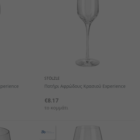
χαιροπήρουνων
πορσελάνης
λαμάνδρες
Ξύλινα Είδη Σερβιρίσματος/ Παρουσίασης
STÖLZLE
xperience
Ποτήρι Αφρώδους Κρασιού Experience
€8.17
το κομμάτι