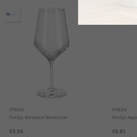
STÖLZLE
STÖLZLE
Ποτήρι Bordeaux Revolution
Ποτήρι Αφρ
€9.54
€6.81