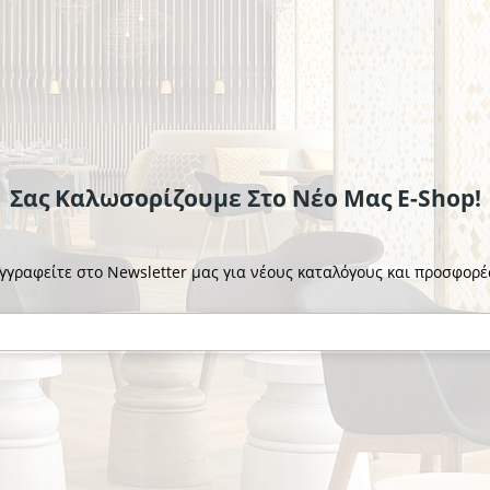
Σας Καλωσορίζουμε Στο Νέο Μας E-Shop!
γγραφείτε στο Newsletter μας για νέους καταλόγους και προσφορέ
STÖLZLE
σιού Βουργουνδίας
Ποτήρι Ουίσκι D.O.F. Revolu
€5.85
το κομμάτι