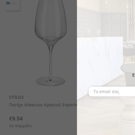
Ε
STÖLZLE
STÖLZLE
Ποτήρι Κόκκινου Κρασιού Experience
Ποτήρι Κρα
Experience
€9.54
€10.22
το κομμάτι
το κομμάτι