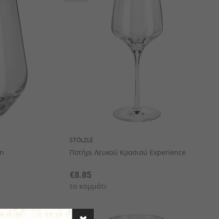
STÖLZLE
on
Ποτήρι Λευκού Κρασιού Experience
€8.85
το κομμάτι